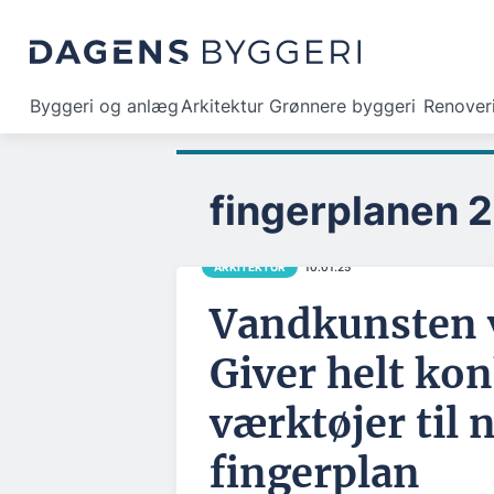
Byggeri og anlæg
Arkitektur
Grønnere byggeri
Renover
fingerplanen 2
ARKITEKTUR
10.01.25
Vandkunsten 
Giver helt ko
værktøjer til 
fingerplan