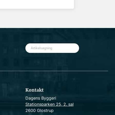
S
e
a
r
c
h
Kontakt
Dagens Byggeri
Stationsparken 25, 2. sal
2600 Glostrup