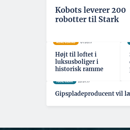
Kobots leverer 200
robotter til Stark
RENOVERING
01.05.17
Højt til loftet i
luksusboliger i
historisk ramme
HÅNDVÆRK
23.01.17
Gipspladeproducent vil læ