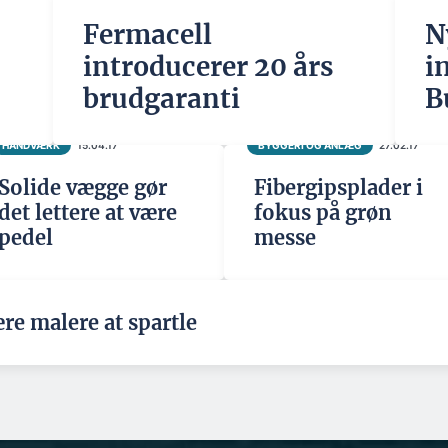
Fermacell
N
introducerer 20 års
i
brudgaranti
B
HÅNDVÆRK
15.04.17
BYGGERI OG ANLÆG
27.02.17
Solide vægge gør
Fibergipsplader i
det lettere at være
fokus på grøn
pedel
messe
re malere at spartle