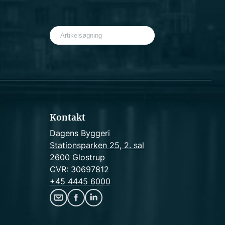
S
e
a
r
c
h
Kontakt
Dagens Byggeri
Stationsparken 25, 2. sal
2600 Glostrup
CVR: 30697812
+45 4445 6000