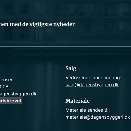
en med de vigtigste nyheder
Salg
r
Vedrørende annoncering:
gensen
salg@dagensbyggeri.dk
3 08
agensbyggeri.dk
edsbrevet
Materiale
Materiale sendes til:
materiale@dagensbyggeri.dk