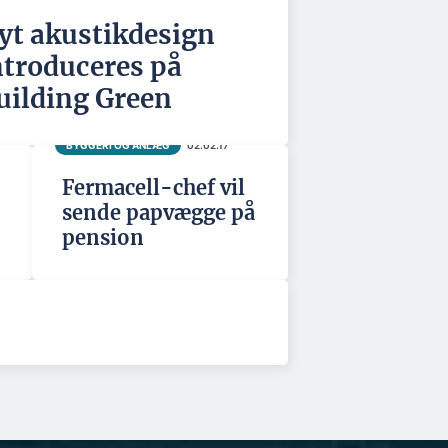
yt akustikdesign
ntroduceres på
uilding Green
BYGGERI OG ANLÆG
02.02.17
Fermacell-chef vil
sende papvægge på
pension