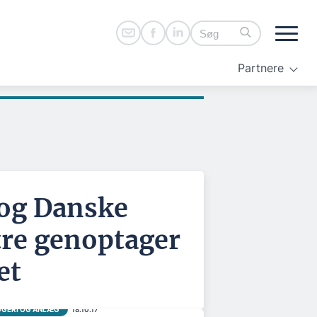
Partnere
 og Danske
re genoptager
et
GERI OG ANLÆG
18.10.17