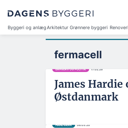
Byggeri og anlæg
Arkitektur
Grønnere byggeri
Renover
fermacell
ERHVERV OG POLITIK
17.02.26
James Hardie 
Østdanmark
HÅNDVÆRK
08.03.20