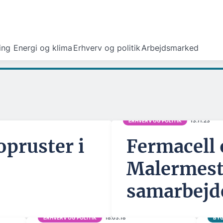
ing
Energi og klima
Erhverv og politik
Arbejdsmarked
ERHVERV OG POLITIK
13.11.23
opruster i
Fermacell
Malermest
samarbejd
ERHVERV OG POLITIK
18.03.18
BYG