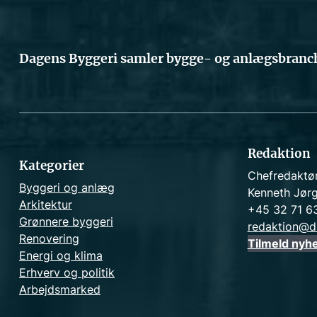
Dagens Byggeri samler bygge- og anlægsbranch
Redaktion
Kategorier
Chefredaktø
Byggeri og anlæg
Kenneth Jør
Arkitektur
+45 32 71 6
Grønnere byggeri
redaktion@d
Renovering
Tilmeld nyh
Energi og klima
Erhverv og politik
Arbejdsmarked