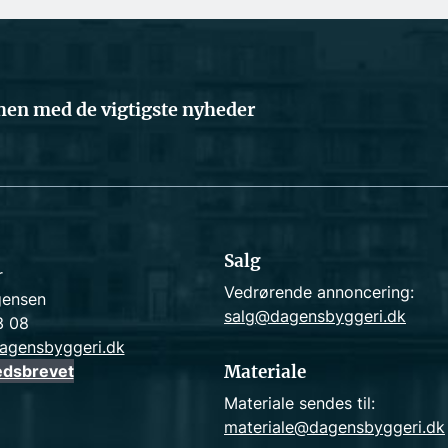
en med de vigtigste nyheder
Salg
r
Vedrørende annoncering:
gensen
salg@dagensbyggeri.dk
3 08
agensbyggeri.dk
edsbrevet
Materiale
Materiale sendes til:
materiale@dagensbyggeri.dk