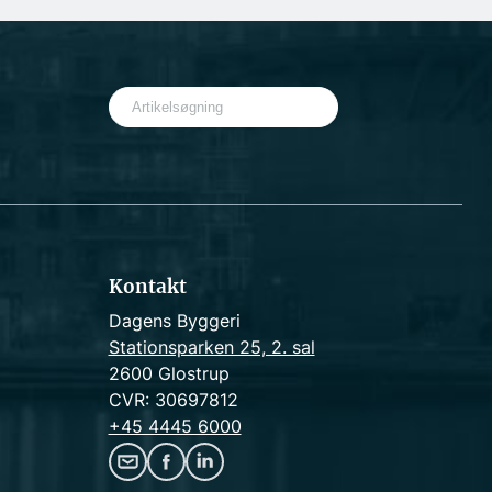
S
e
a
r
c
h
Kontakt
Dagens Byggeri
Stationsparken 25, 2. sal
2600 Glostrup
CVR: 30697812
+45 4445 6000