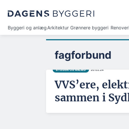
Byggeri og anlæg
Arkitektur
Grønnere byggeri
Renover
fagforbund
BYGGERI OG ANLÆG
20.02.24
VVS’ere, elekt
sammen i Syd