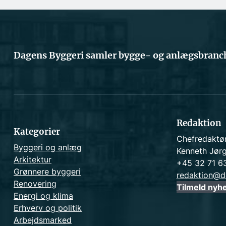
Dagens Byggeri samler bygge- og anlægsbranch
Redaktion
Kategorier
Chefredaktø
Byggeri og anlæg
Kenneth Jør
Arkitektur
+45 32 71 6
Grønnere byggeri
redaktion@d
Renovering
Tilmeld nyh
Energi og klima
Erhverv og politik
Arbejdsmarked