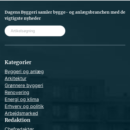
Dagens Byggeri samler bygge- og anlægsbranchen med de
vigtigste nyheder
S
e
a
r
c
h
Kategorier
Byggeri og anlæg
Arkitektur
Grønnere byggeri
Renovering
Energi og klima
Erhverv og politik
Arbejdsmarked
Redaktion
Chefredaktør