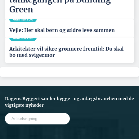
Green
ARKITEKTUR
Vejle: Her skal børn og ældre leve sammen
ARKITEKTUR
Arkitekter vil sikre grønnere fremtid: Du skal
bo med svigermor
Dagens Byggeri samler bygge- og anlægsbranchen med de
vigtigste nyheder
S
e
a
r