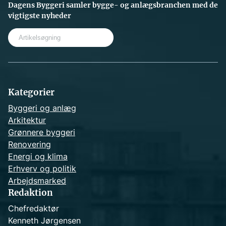
Dagens Byggeri samler bygge- og anlægsbranchen med de
vigtigste nyheder
S
e
a
r
c
h
Kategorier
Byggeri og anlæg
Arkitektur
Grønnere byggeri
Renovering
Energi og klima
Erhverv og politik
Arbejdsmarked
Redaktion
Chefredaktør
Kenneth Jørgensen