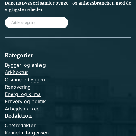
Dagens Byggeri samler bygge- og anlægsbranchen med de
vigtigste nyheder
S
e
a
r
c
h
Kategorier
Byggeri og anlæg
Arkitektur
Grønnere byggeri
Renovering
Energi og klima
Erhverv og politik
Arbejdsmarked
Redaktion
Chefredaktør
Kenneth Jørgensen