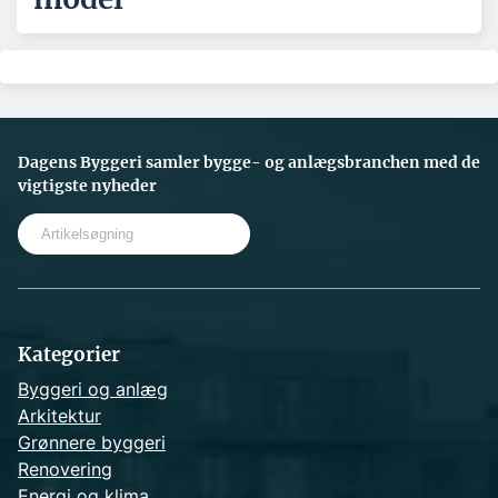
Dagens Byggeri samler bygge- og anlægsbranchen med de
vigtigste nyheder
S
e
a
r
c
h
Kategorier
Byggeri og anlæg
Arkitektur
Grønnere byggeri
Renovering
Energi og klima