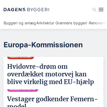
Byggeri og anlæg
Arkitektur
Grønnere byggeri
Renoveri
Europa-Kommissionen
ENERGI OG KLIMA
Hvidovre-drøm om
overdækket motorvej kan
blive virkelig med EU-hjælp
ERHVERV OG POLITIK
Vestager godkender Femern-
model