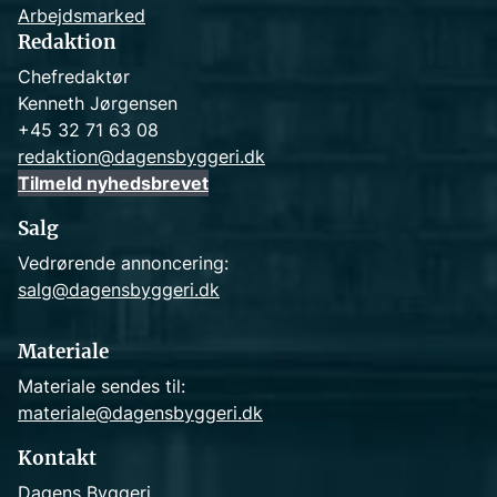
Arbejdsmarked
Redaktion
Chefredaktør
Kenneth Jørgensen
+45 32 71 63 08
redaktion@dagensbyggeri.dk
Tilmeld nyhedsbrevet
Salg
Vedrørende annoncering:
salg@dagensbyggeri.dk
Materiale
Materiale sendes til:
materiale@dagensbyggeri.dk
Kontakt
Dagens Byggeri