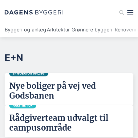
Byggeri og anlæg
Arkitektur
Grønnere byggeri
Renoveri
E+N
BYGGERI OG ANLÆG
Nye boliger på vej ved
Godsbanen
ARKITEKTUR
Rådgiverteam udvalgt til
campusområde