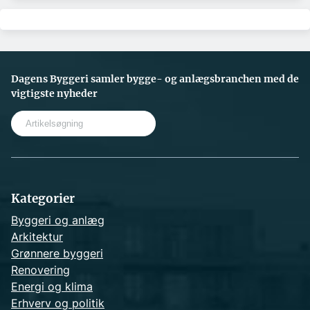
Dagens Byggeri samler bygge- og anlægsbranchen med de
vigtigste nyheder
S
e
a
r
c
h
Kategorier
Byggeri og anlæg
Arkitektur
Grønnere byggeri
Renovering
Energi og klima
Erhverv og politik