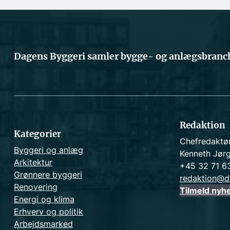
Dagens Byggeri samler bygge- og anlægsbranch
Redaktion
Kategorier
Chefredaktø
Byggeri og anlæg
Kenneth Jør
Arkitektur
+45 32 71 6
Grønnere byggeri
redaktion@d
Renovering
Tilmeld nyh
Energi og klima
Erhverv og politik
Arbejdsmarked