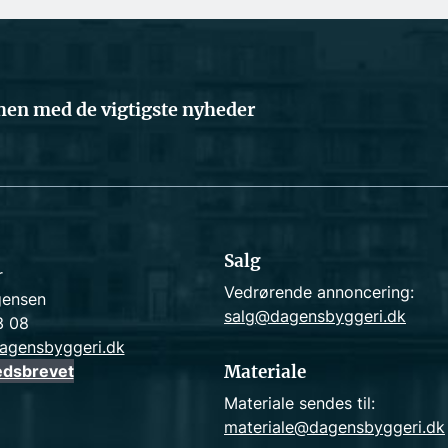
en med de vigtigste nyheder
Salg
r
Vedrørende annoncering:
gensen
salg@dagensbyggeri.dk
3 08
agensbyggeri.dk
edsbrevet
Materiale
Materiale sendes til:
materiale@dagensbyggeri.dk