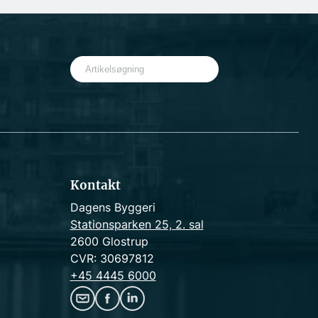
S
e
a
r
c
h
Kontakt
Dagens Byggeri
Stationsparken 25, 2. sal
2600 Glostrup
CVR: 30697812
+45 4445 6000