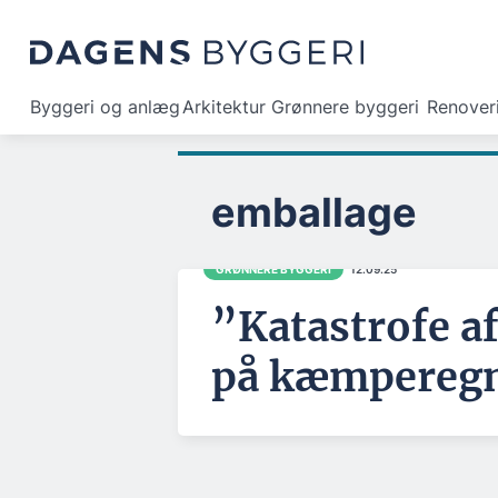
Byggeri og anlæg
Arkitektur
Grønnere byggeri
Renover
emballage
GRØNNERE BYGGERI
12.09.25
”Katastrofe af
på kæmpereg