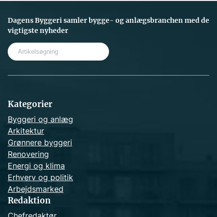
Dagens Byggeri samler bygge- og anlægsbranchen med de
vigtigste nyheder
S
e
a
r
c
h
Kategorier
Byggeri og anlæg
Arkitektur
Grønnere byggeri
Renovering
Energi og klima
Erhverv og politik
Arbejdsmarked
Redaktion
Chefredaktør