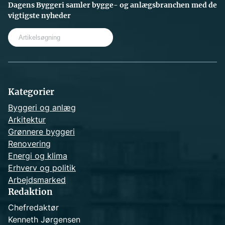
Dagens Byggeri samler bygge- og anlægsbranchen med de
vigtigste nyheder
S
e
a
r
c
h
Kategorier
Byggeri og anlæg
Arkitektur
Grønnere byggeri
Renovering
Energi og klima
Erhverv og politik
Arbejdsmarked
Redaktion
Chefredaktør
Kenneth Jørgensen