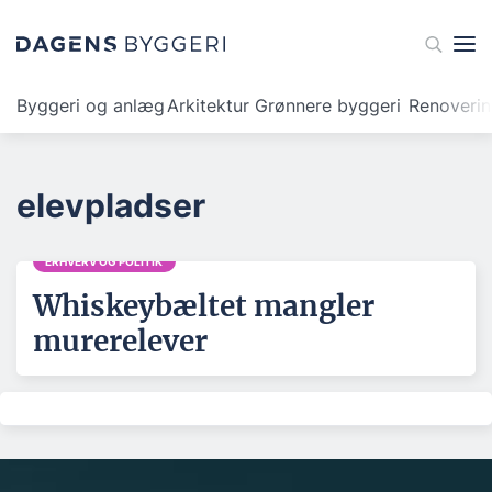
Byggeri og anlæg
Arkitektur
Grønnere byggeri
Renoveri
elevpladser
ERHVERV OG POLITIK
Whiskeybæltet mangler
murerelever