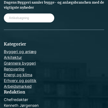
Dagens Byggeri samler bygge- og anlægsbranchen med de
vigtigste nyheder
S
e
a
r
c
h
Kategorier
Byggeri og anlæg
Arkitektur
Grønnere byggeri
Renovering
Energi og klima
Erhverv og politik
Arbejdsmarked
Redaktion
Chefredaktør
Kenneth Jørgensen