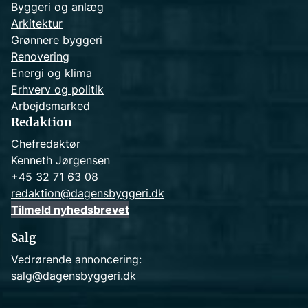
Byggeri og anlæg
Arkitektur
Grønnere byggeri
Renovering
Energi og klima
Erhverv og politik
Arbejdsmarked
Redaktion
Chefredaktør
Kenneth Jørgensen
+45 32 71 63 08
redaktion@dagensbyggeri.dk
Tilmeld nyhedsbrevet
Salg
Vedrørende annoncering:
salg@dagensbyggeri.dk