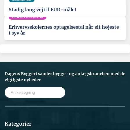
Stadig lang vej til EUD-målet
ERHVERV OG POLITIK
Erhvervsskolernes optagelsestal når sit højeste
i syv år
Dagens Byggeri samler bygge- og anlægsbranchen med de
vigtigste nyheder
S
e
a
r
c
h
Kategorier