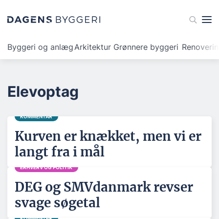
Byggeri og anlæg
Arkitektur
Grønnere byggeri
Renoveri
Elevoptag
KOMMENTAR
Kurven er knækket, men vi er
langt fra i mål
ERHVERV OG POLITIK
DEG og SMVdanmark revser
svage søgetal
KOMMENTAR