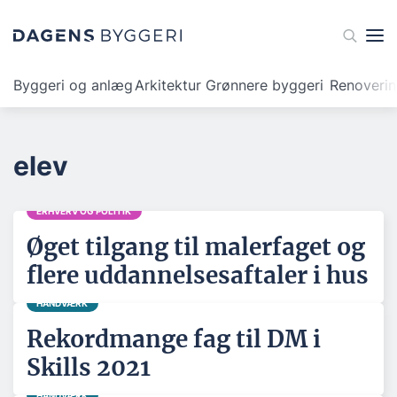
Byggeri og anlæg
Arkitektur
Grønnere byggeri
Renoveri
elev
ERHVERV OG POLITIK
Øget tilgang til malerfaget og
flere uddannelsesaftaler i hus
HÅNDVÆRK
Rekordmange fag til DM i
Skills 2021
HÅNDVÆRK