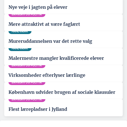
Nye veje i jagten på elever
ERHVERV OG POLITIK
Mere attraktivt at være faglært
HÅNDVÆRK
Mureruddannelsen var det rette valg
HÅNDVÆRK
Malermestre mangler kvalificerede elever
ERHVERV OG POLITIK
Virksomheder efterlyser lærlinge
ERHVERV OG POLITIK
København udvider brugen af sociale klausuler
ERHVERV OG POLITIK
Flest lærepladser i Jylland