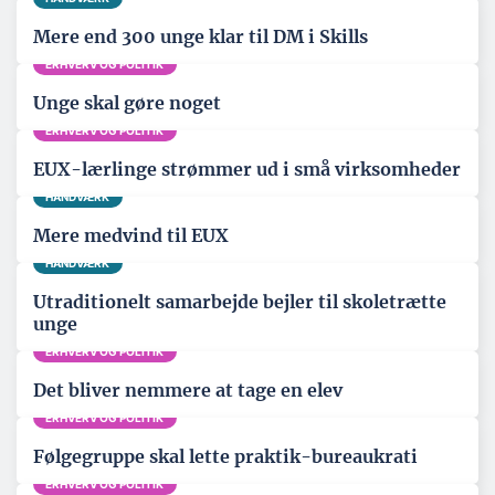
Mere end 300 unge klar til DM i Skills
ERHVERV OG POLITIK
Unge skal gøre noget
ERHVERV OG POLITIK
EUX-lærlinge strømmer ud i små virksomheder
HÅNDVÆRK
Mere medvind til EUX
HÅNDVÆRK
Utraditionelt samarbejde bejler til skoletrætte
unge
ERHVERV OG POLITIK
Det bliver nemmere at tage en elev
ERHVERV OG POLITIK
Følgegruppe skal lette praktik-bureaukrati
ERHVERV OG POLITIK