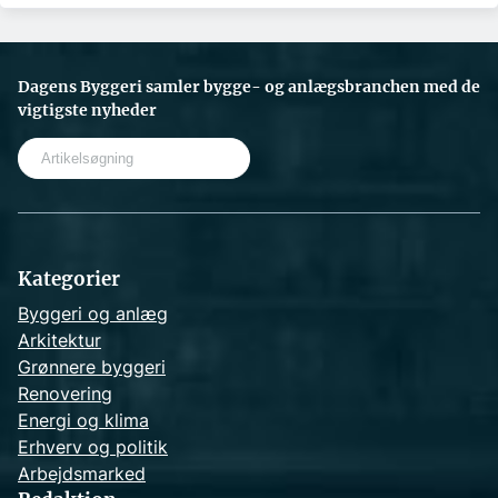
Dagens Byggeri samler bygge- og anlægsbranchen med de
vigtigste nyheder
S
e
a
r
c
h
Kategorier
Byggeri og anlæg
Arkitektur
Grønnere byggeri
Renovering
Energi og klima
Erhverv og politik
Arbejdsmarked