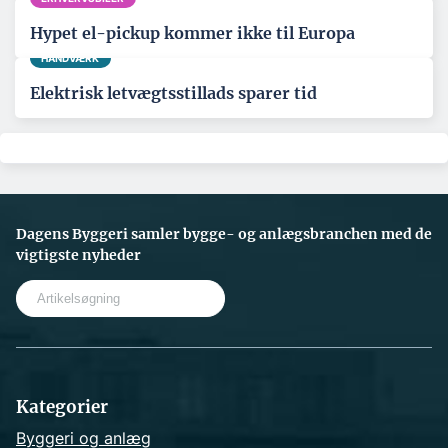
Hypet el-pickup kommer ikke til Europa
HÅNDVÆRK
Elektrisk letvægtsstillads sparer tid
Dagens Byggeri samler bygge- og anlægsbranchen med de
vigtigste nyheder
S
e
a
r
c
h
Kategorier
Byggeri og anlæg