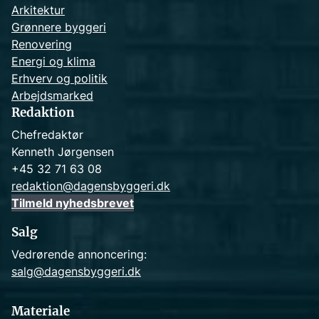
Arkitektur
Grønnere byggeri
Renovering
Energi og klima
Erhverv og politik
Arbejdsmarked
Redaktion
Chefredaktør
Kenneth Jørgensen
+45 32 71 63 08
redaktion@dagensbyggeri.dk
Tilmeld nyhedsbrevet
Salg
Vedrørende annoncering:
salg@dagensbyggeri.dk
Materiale