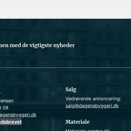
en med de vigtigste nyheder
Salg
r
Vedrørende annoncering:
gensen
salg@dagensbyggeri.dk
3 08
agensbyggeri.dk
edsbrevet
Materiale
Materiale sendes til: