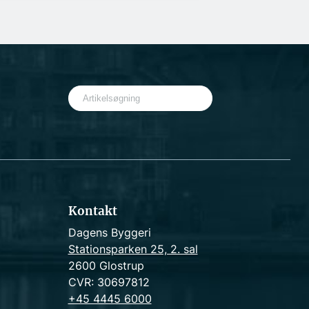
S
e
a
r
c
h
Kontakt
Dagens Byggeri
Stationsparken 25, 2. sal
2600 Glostrup
CVR: 30697812
+45 4445 6000