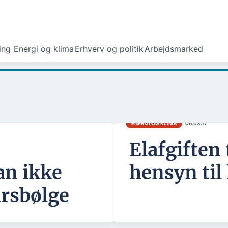
ing
Energi og klima
Erhverv og politik
Arbejdsmarked
ENERGI OG KLIMA
06.03.17
:
Elafgiften 
an ikke
hensyn til
rsbølge