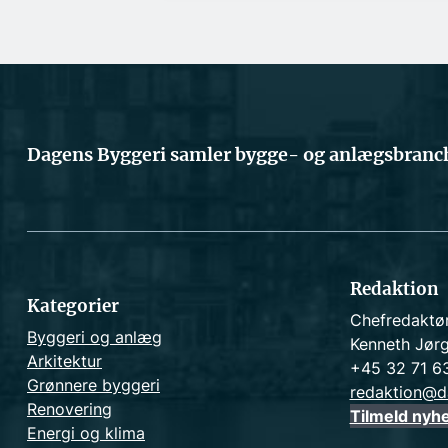
Dagens Byggeri samler bygge- og anlægsbranch
Redaktion
Kategorier
Chefredaktø
Byggeri og anlæg
Kenneth Jør
Arkitektur
+45 32 71 6
Grønnere byggeri
redaktion@d
Renovering
Tilmeld nyh
Energi og klima