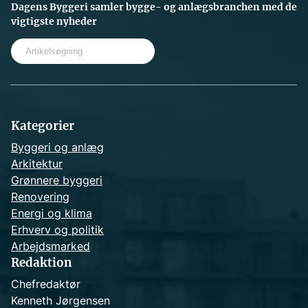
Dagens Byggeri samler bygge- og anlægsbranchen med de
vigtigste nyheder
S
e
a
r
c
h
Kategorier
Byggeri og anlæg
Arkitektur
Grønnere byggeri
Renovering
Energi og klima
Erhverv og politik
Arbejdsmarked
Redaktion
Chefredaktør
Kenneth Jørgensen