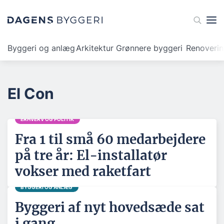
Byggeri og anlæg
Arkitektur
Grønnere byggeri
Renoveri
El Con
ERHVERV OG POLITIK
Fra 1 til små 60 medarbejdere
på tre år: El-installatør
vokser med raketfart
BYGGERI OG ANLÆG
Byggeri af nyt hovedsæde sat
i gang