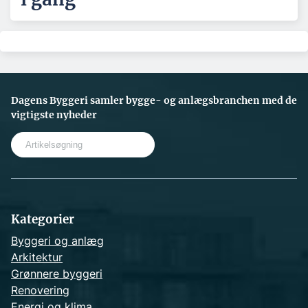
Dagens Byggeri samler bygge- og anlægsbranchen med de
vigtigste nyheder
S
e
a
r
c
h
Kategorier
Byggeri og anlæg
Arkitektur
Grønnere byggeri
Renovering
Energi og klima