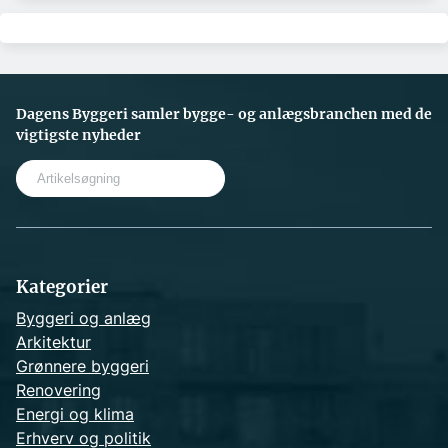
Dagens Byggeri samler bygge- og anlægsbranchen med de
vigtigste nyheder
S
e
a
r
c
h
Kategorier
Byggeri og anlæg
Arkitektur
Grønnere byggeri
Renovering
Energi og klima
Erhverv og politik