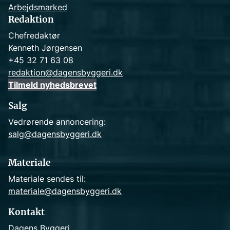
Arbejdsmarked
Redaktion
Chefredaktør
Kenneth Jørgensen
+45 32 71 63 08
redaktion@dagensbyggeri.dk
Tilmeld nyhedsbrevet
Salg
Vedrørende annoncering:
salg@dagensbyggeri.dk
Materiale
Materiale sendes til:
materiale@dagensbyggeri.dk
Kontakt
Dagens Byggeri