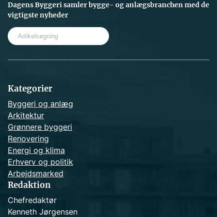
Dagens Byggeri samler bygge- og anlægsbranchen med de
vigtigste nyheder
S
e
a
r
c
h
Kategorier
Byggeri og anlæg
Arkitektur
Grønnere byggeri
Renovering
Energi og klima
Erhverv og politik
Arbejdsmarked
Redaktion
Chefredaktør
Kenneth Jørgensen