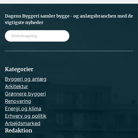
Dagens Byggeri samler bygge- og anlægsbranchen med de
vigtigste nyheder
S
e
a
r
c
h
Kategorier
Byggeri og anlæg
Arkitektur
Grønnere byggeri
Renovering
Energi og klima
Erhverv og politik
Arbejdsmarked
Redaktion