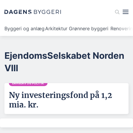
Byggeri og anlæg
Arkitektur
Grønnere byggeri
Renoveri
EjendomsSelskabet Norden
VIII
ERHVERV OG POLITIK
Ny investeringsfond på 1,2
mia. kr.