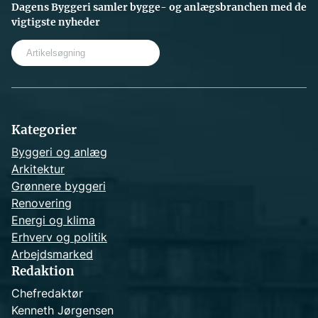
Dagens Byggeri samler bygge- og anlægsbranchen med de
vigtigste nyheder
S
e
a
r
c
h
Kategorier
Byggeri og anlæg
Arkitektur
Grønnere byggeri
Renovering
Energi og klima
Erhverv og politik
Arbejdsmarked
Redaktion
Chefredaktør
Kenneth Jørgensen