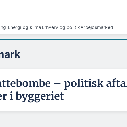
ing
Energi og klima
Erhverv og politik
Arbejdsmarked
mark
attebombe – politisk afta
r i byggeriet