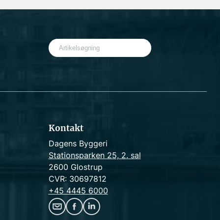
S
e
a
r
c
h
Kontakt
Dagens Byggeri
Stationsparken 25, 2. sal
2600 Glostrup
CVR: 30697812
+45 4445 6000