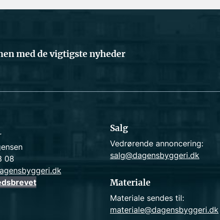
en med de vigtigste nyheder
Salg
r
Vedrørende annoncering:
gensen
salg@dagensbyggeri.dk
3 08
agensbyggeri.dk
edsbrevet
Materiale
Materiale sendes til:
materiale@dagensbyggeri.dk