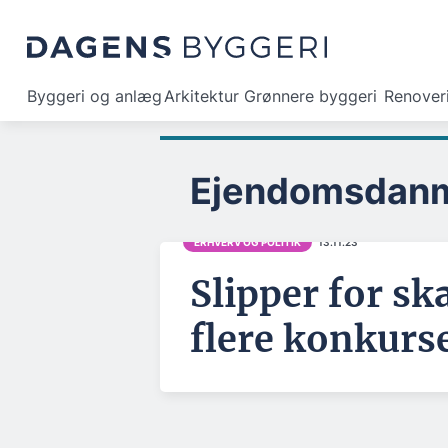
Byggeri og anlæg
Arkitektur
Grønnere byggeri
Renover
Ejendomsdan
ERHVERV OG POLITIK
13.11.23
Slipper for sk
flere konkurse