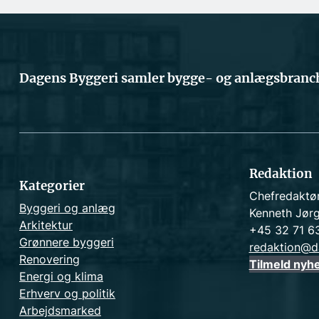
Dagens Byggeri samler bygge- og anlægsbranch
Redaktion
Kategorier
Chefredaktø
Byggeri og anlæg
Kenneth Jør
Arkitektur
+45 32 71 6
Grønnere byggeri
redaktion@d
Renovering
Tilmeld nyh
Energi og klima
Erhverv og politik
Arbejdsmarked