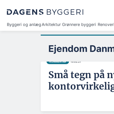
Byggeri og anlæg
Arkitektur
Grønnere byggeri
Renover
Ejendom Danm
KOMMENTAR
15.02.21
Små tegn på n
kontorvirkeli