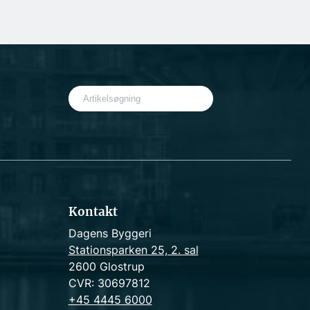
S
e
a
r
c
h
Kontakt
Dagens Byggeri
Stationsparken 25, 2. sal
2600 Glostrup
CVR: 30697812
+45 4445 6000