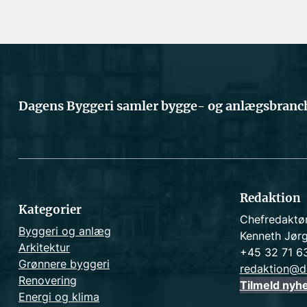
Dagens Byggeri samler bygge- og anlægsbranch
Redaktion
Kategorier
Chefredaktø
Byggeri og anlæg
Kenneth Jør
Arkitektur
+45 32 71 6
Grønnere byggeri
redaktion@d
Renovering
Tilmeld nyh
Energi og klima