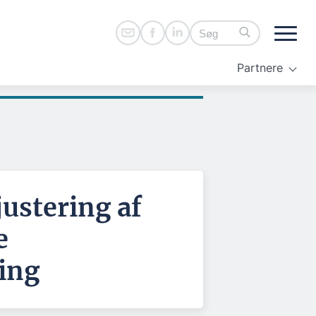
Partnere
justering af
e
ing