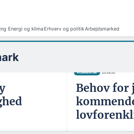
ing
Energi og klima
Erhverv og politik
Arbejdsmarked
ark
KOMMENTAR
25.09.20
y
Behov for 
ghed
kommend
lovforenkl