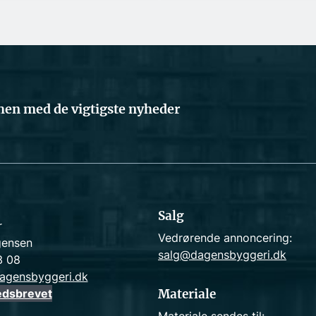
en med de vigtigste nyheder
Salg
r
Vedrørende annoncering:
gensen
salg@dagensbyggeri.dk
3 08
agensbyggeri.dk
edsbrevet
Materiale
Materiale sendes til: