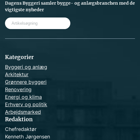
Dagens Byggeri samler bygge- og anlægsbranchen med de
vigtigste nyheder
S
e
a
r
c
h
Kategorier
Byggeri og anlæg
Arkitektur
Grønnere byggeri
Renovering
Energi og klima
Erhverv og politik
Arbejdsmarked
Redaktion
Chefredaktør
Kenneth Jørgensen