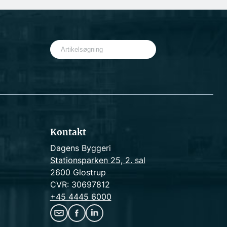
S
e
a
r
c
h
Kontakt
Dagens Byggeri
Stationsparken 25, 2. sal
2600 Glostrup
CVR: 30697812
+45 4445 6000