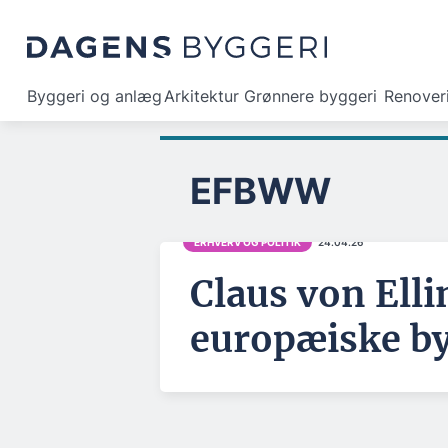
Byggeri og anlæg
Arkitektur
Grønnere byggeri
Renover
EFBWW
ERHVERV OG POLITIK
24.04.26
Claus von Ellin
europæiske b