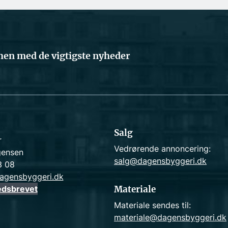
en med de vigtigste nyheder
Salg
r
Vedrørende annoncering:
gensen
salg@dagensbyggeri.dk
3 08
agensbyggeri.dk
edsbrevet
Materiale
Materiale sendes til:
materiale@dagensbyggeri.dk