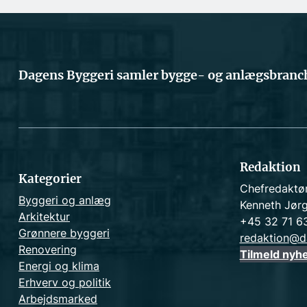
Dagens Byggeri samler bygge- og anlægsbranch
Redaktion
Kategorier
Chefredaktø
Byggeri og anlæg
Kenneth Jør
Arkitektur
+45 32 71 6
Grønnere byggeri
redaktion@d
Renovering
Tilmeld nyh
Energi og klima
Erhverv og politik
Arbejdsmarked