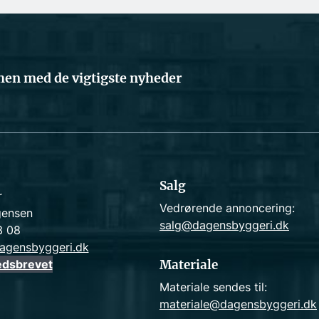
en med de vigtigste nyheder
Salg
r
Vedrørende annoncering:
gensen
salg@dagensbyggeri.dk
3 08
agensbyggeri.dk
edsbrevet
Materiale
Materiale sendes til:
materiale@dagensbyggeri.dk