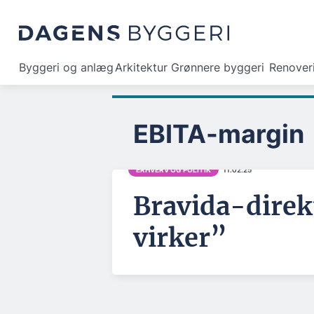
Byggeri og anlæg
Arkitektur
Grønnere byggeri
Renover
EBITA-margin
ERHVERV OG POLITIK
11.02.25
Bravida-direkt
virker”