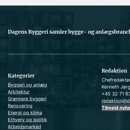
Dagens Byggeri samler bygge- og anlægsbranch
Redaktion
Kategorier
Chefredaktø
Byggeri og anlæg
Kenneth Jør
Arkitektur
+45 32 71 6
Grønnere byggeri
redaktion@d
Renovering
Tilmeld nyh
Energi og klima
Erhverv og politik
Arbejdsmarked