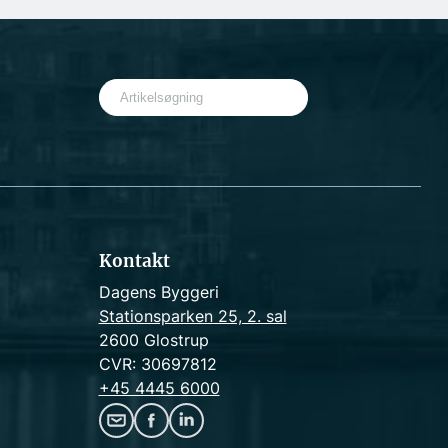
S
e
a
r
c
h
Kontakt
Dagens Byggeri
Stationsparken 25, 2. sal
2600 Glostrup
CVR: 30697812
+45 4445 6000