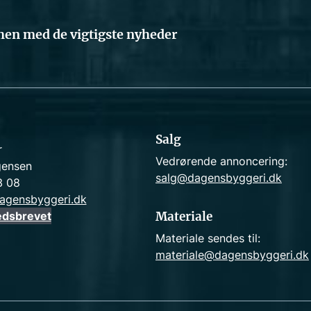
en med de vigtigste nyheder
Salg
r
Vedrørende annoncering:
gensen
salg@dagensbyggeri.dk
3 08
agensbyggeri.dk
edsbrevet
Materiale
Materiale sendes til:
materiale@dagensbyggeri.dk