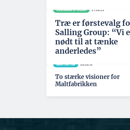
GRØNNERE BYGGERI
31.08.23
Træ er førstevalg fo
Salling Group: “Vi e
nødt til at tænke
anderledes”
ARKITEKTUR
09.06.16
To stærke visioner for
Maltfabrikken