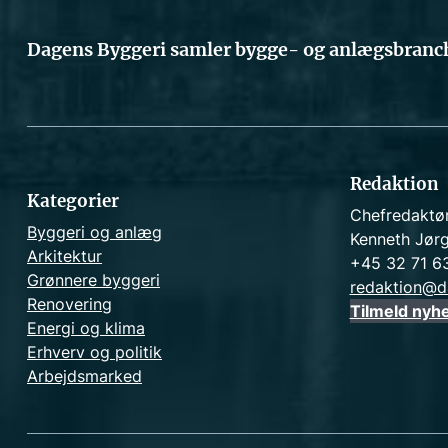
Dagens Byggeri samler bygge- og anlægsbranch
Redaktion
Kategorier
Chefredaktø
Byggeri og anlæg
Kenneth Jør
Arkitektur
+45 32 71 6
Grønnere byggeri
redaktion@d
Renovering
Tilmeld nyh
Energi og klima
Erhverv og politik
Arbejdsmarked