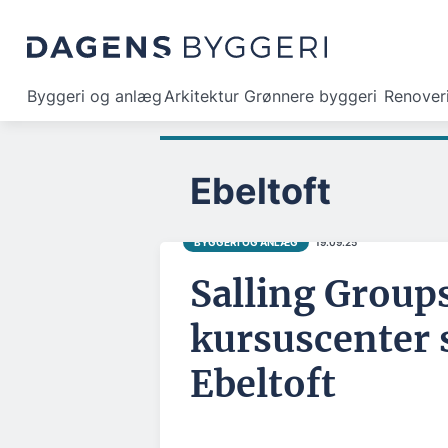
Byggeri og anlæg
Arkitektur
Grønnere byggeri
Renover
Ebeltoft
BYGGERI OG ANLÆG
19.09.25
Salling Group
kursuscenter s
Ebeltoft