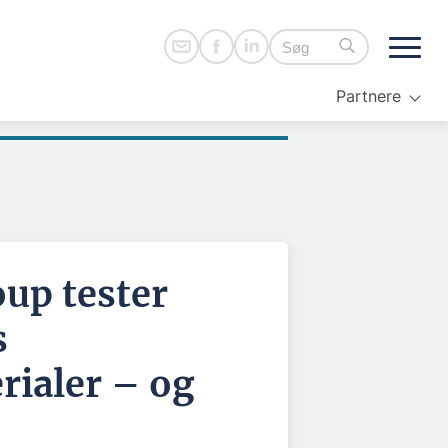
Partnere
oup tester
s
ialer – og