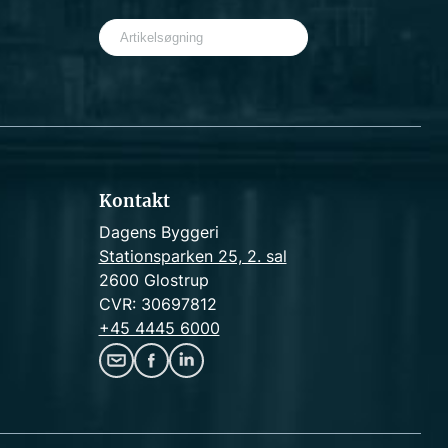
S
e
a
r
c
h
Kontakt
Dagens Byggeri
Stationsparken 25, 2. sal
2600 Glostrup
CVR: 30697812
+45 4445 6000