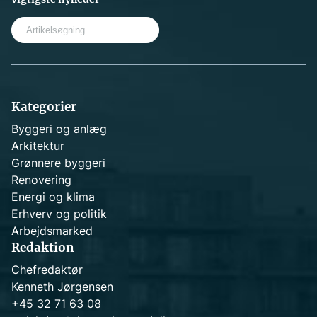
S
e
a
r
c
h
Kategorier
Byggeri og anlæg
Arkitektur
Grønnere byggeri
Renovering
Energi og klima
Erhverv og politik
Arbejdsmarked
Redaktion
Chefredaktør
Kenneth Jørgensen
+45 32 71 63 08