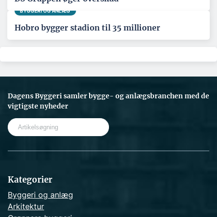
BYGGERI OG ANLÆG
Hobro bygger stadion til 35 millioner
Dagens Byggeri samler bygge- og anlægsbranchen med de
vigtigste nyheder
S
e
a
r
c
h
Kategorier
Byggeri og anlæg
Arkitektur