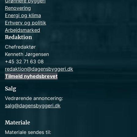
Grønnere byggeri
Renovering
Energi og klima
Erhverv og politik
Arbejdsmarked
Redaktion
Chefredaktør
Kenneth Jørgensen
+45 32 71 63 08
redaktion@dagensbyggeri.dk
Tilmeld nyhedsbrevet
Salg
Vedrørende annoncering:
salg@dagensbyggeri.dk
Materiale
Materiale sendes til: