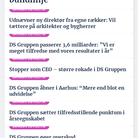
ERHVERV OG POLITIK
Udnævner ny direktør fra egne rækker: Vil
tættere på arkitekter og bygherrer
ERHVERV OG POLITIK
DS Gruppen passerer 3,6 milliarder: ”Vi er
meget tilfredse med vores resultater i år”
ERHVERV OG POLITIK
Stopper som CEO – større rokade i DS Gruppen
ERHVERV OG POLITIK
DS Gruppen åbner i Aarhus: “Mere end blot en
udvidelse”
ERHVERV OG POLITIK
DS Gruppen sætter tilfredsstillende punktum i
årsregnskabet
ERHVERV OG POLITIK
DS Gruppen øger overskud