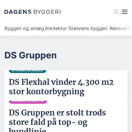
Byggeri og anlæg
Arkitektur
Grønnere byggeri
Renoveri
DS Gruppen
BYGGERI OG ANLÆG
DS Flexhal vinder 4.300 m2
stor kontorbygning
ERHVERV OG POLITIK
DS Gruppen er stolt trods
store fald på top- og
bundlinje