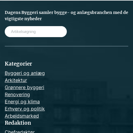
Dagens Byggeri samler bygge- og anlægsbranchen med de
vigtigste nyheder
S
e
a
r
c
h
Kategorier
Byggeri og anlæg
Arkitektur
Grønnere byggeri
Renovering
Energi og klima
Erhverv og politik
Arbejdsmarked
Redaktion
Chefredaktør