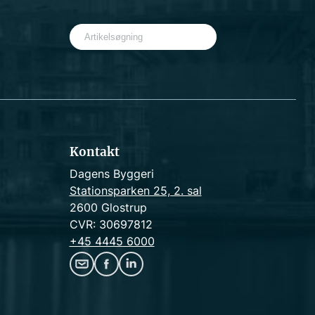
S
e
a
r
c
h
Kontakt
Dagens Byggeri
Stationsparken 25, 2. sal
2600 Glostrup
CVR: 30697812
+45 4445 6000