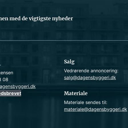
en med de vigtigste nyheder
Salg
r
Vedrørende annoncering:
gensen
salg@dagensbyggeri.dk
3 08
agensbyggeri.dk
edsbrevet
Materiale
Materiale sendes til:
materiale@dagensbyggeri.dk