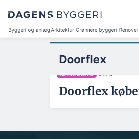
Byggeri og anlæg
Arkitektur
Grønnere byggeri
Renover
Doorflex
ERHVERV OG POLITIK
10.04.19
Doorflex købe