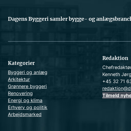
Dagens Byggeri samler bygge- og anlægsbranch
Redaktion
Kategorier
Chefredaktø
Byggeri og anlæg
Kenneth Jør
Arkitektur
+45 32 71 6
Grønnere byggeri
redaktion@d
Renovering
Tilmeld nyh
Energi og klima
Erhverv og politik
Arbejdsmarked