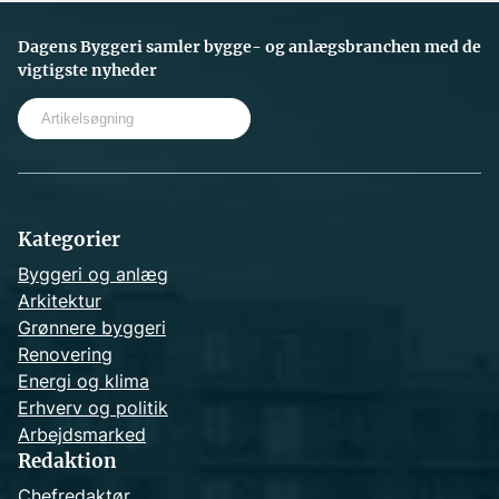
Dagens Byggeri samler bygge- og anlægsbranchen med de
vigtigste nyheder
S
e
a
r
c
h
Kategorier
Byggeri og anlæg
Arkitektur
Grønnere byggeri
Renovering
Energi og klima
Erhverv og politik
Arbejdsmarked
Redaktion
Chefredaktør