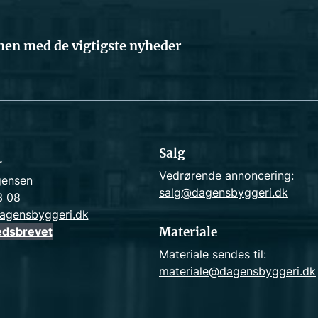
en med de vigtigste nyheder
Salg
r
Vedrørende annoncering:
gensen
salg@dagensbyggeri.dk
3 08
agensbyggeri.dk
edsbrevet
Materiale
Materiale sendes til:
materiale@dagensbyggeri.dk