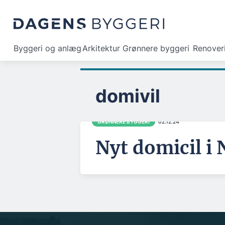
Byggeri og anlæg
Arkitektur
Grønnere byggeri
Renover
domivil
GRØNNERE BYGGERI
02.12.24
Nyt domicil i