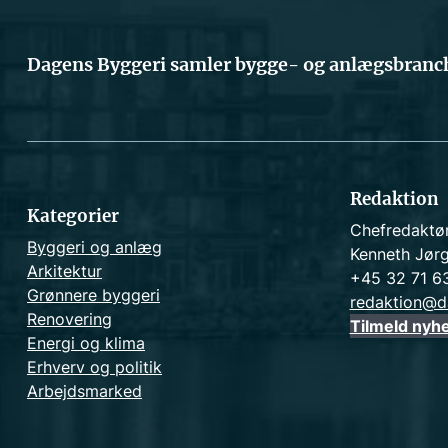
Dagens Byggeri samler bygge- og anlægsbranch
Redaktion
Kategorier
Chefredaktø
Byggeri og anlæg
Kenneth Jør
Arkitektur
+45 32 71 6
Grønnere byggeri
redaktion@d
Renovering
Tilmeld nyh
Energi og klima
Erhverv og politik
Arbejdsmarked