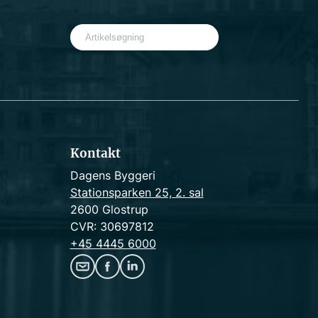
S
e
a
r
c
h
Kontakt
Dagens Byggeri
Stationsparken 25, 2. sal
2600 Glostrup
CVR: 30697812
+45 4445 6000