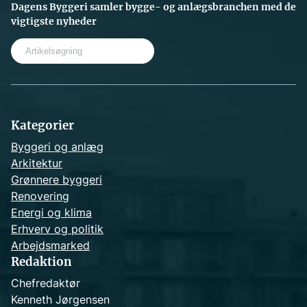
Dagens Byggeri samler bygge- og anlægsbranchen med de
vigtigste nyheder
S
e
a
r
c
h
Kategorier
Byggeri og anlæg
Arkitektur
Grønnere byggeri
Renovering
Energi og klima
Erhverv og politik
Arbejdsmarked
Redaktion
Chefredaktør
Kenneth Jørgensen