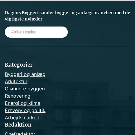
Dagens Byggeri samler bygge- og anlægsbranchen med de
vigtigste nyheder
S
e
a
r
c
h
Kategorier
Byggeri og anlæg
Arkitektur
Grønnere byggeri
Renovering
Energi og klima
Erhverv og politik
Arbejdsmarked
Redaktion
Chefredaktør