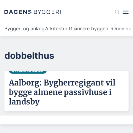
Byggeri og anlæg
Arkitektur
Grønnere byggeri
Renoveri
dobbelthus
BYGGERI OG ANLÆG
Aalborg: Bygherregigant vil
bygge almene passivhuse i
landsby