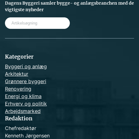
Dagens Byggeri samler bygge- og anlægsbranchen med de
vigtigste nyheder
S
e
a
r
c
h
Kategorier
Byggeri og anlæg
Arkitektur
Grønnere byggeri
Renovering
Energi og klima
Erhverv og politik
Arbejdsmarked
Redaktion
Chefredaktør
Kenneth Jørgensen