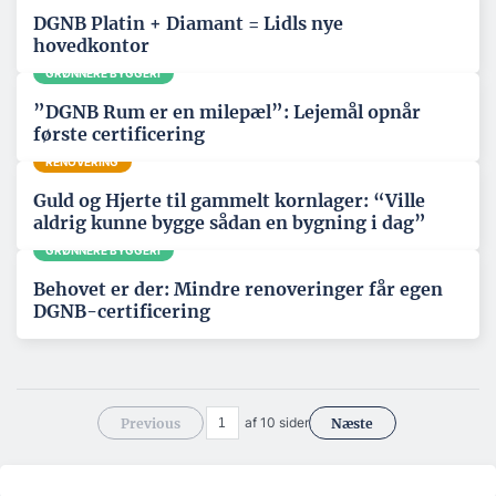
DGNB Platin + Diamant = Lidls nye
hovedkontor
GRØNNERE BYGGERI
”DGNB Rum er en milepæl”: Lejemål opnår
første certificering
RENOVERING
Guld og Hjerte til gammelt kornlager: “Ville
aldrig kunne bygge sådan en bygning i dag”
GRØNNERE BYGGERI
Behovet er der: Mindre renoveringer får egen
DGNB-certificering
af 10 sider
Previous
Næste