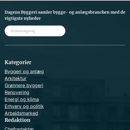
Dagens Byggeri samler bygge- og anlægsbranchen med de
vigtigste nyheder
S
e
a
r
c
h
Kategorier
Byggeri og anlæg
Arkitektur
Grønnere byggeri
Renovering
Energi og klima
Erhverv og politik
Arbejdsmarked
Redaktion
Chefredaktør