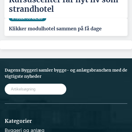
strandhotel
BYGGERI OG ANLÆG
Klikker modulhotel sammen på få dage
Dagens Byggeri samler bygge- og anlægsbranchen med de
vigtigste nyheder
S
e
a
r
c
h
Kategorier
Byggeri og anlæg