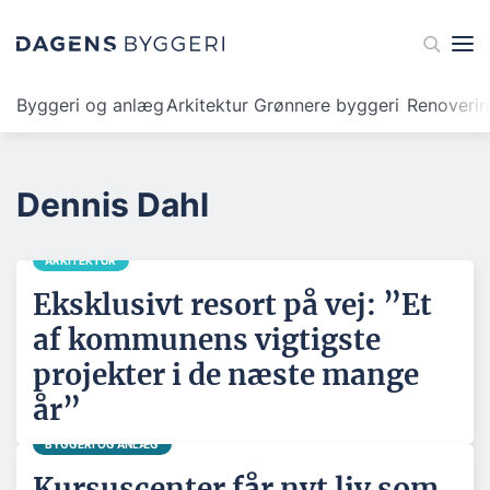
Byggeri og anlæg
Arkitektur
Grønnere byggeri
Renoveri
Dennis Dahl
ARKITEKTUR
Eksklusivt resort på vej: ”Et
af kommunens vigtigste
projekter i de næste mange
år”
BYGGERI OG ANLÆG
Kursuscenter får nyt liv som