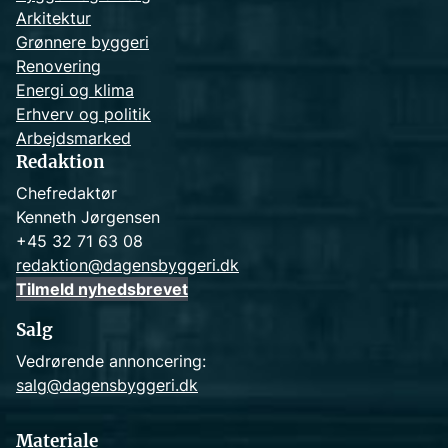
Arkitektur
Grønnere byggeri
Renovering
Energi og klima
Erhverv og politik
Arbejdsmarked
Redaktion
Chefredaktør
Kenneth Jørgensen
+45 32 71 63 08
redaktion@dagensbyggeri.dk
Tilmeld nyhedsbrevet
Salg
Vedrørende annoncering:
salg@dagensbyggeri.dk
Materiale