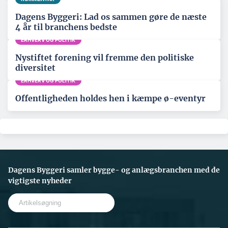
Dagens Byggeri: Lad os sammen gøre de næste
4 år til branchens bedste
ERHVERV OG POLITIK
Nystiftet forening vil fremme den politiske
diversitet
ERHVERV OG POLITIK
Offentligheden holdes hen i kæmpe ø-eventyr
Dagens Byggeri samler bygge- og anlægsbranchen med de
vigtigste nyheder
S
e
a
r