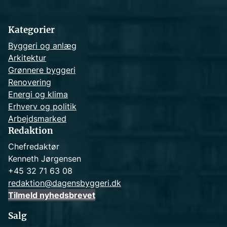
c
h
Kategorier
Byggeri og anlæg
Arkitektur
Grønnere byggeri
Renovering
Energi og klima
Erhverv og politik
Arbejdsmarked
Redaktion
Chefredaktør
Kenneth Jørgensen
+45 32 71 63 08
redaktion@dagensbyggeri.dk
Tilmeld nyhedsbrevet
Salg