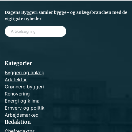
Dagens Byggeri samler bygge- og anlægsbranchen med de
vigtigste nyheder
S
e
a
r
c
h
Kategorier
Byggeri og anlæg
Arkitektur
Grønnere byggeri
Renovering
Energi og klima
Erhverv og politik
Arbejdsmarked
Redaktion
Chefredaktør