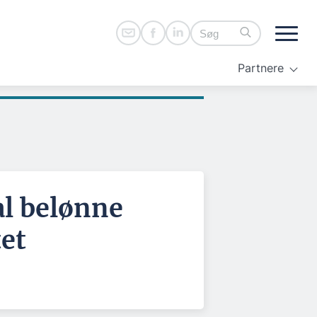
Partnere
al belønne
tet