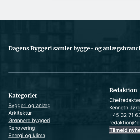
Dagens Byggeri samler bygge- og anlægsbranch
Redaktion
Kategorier
Chefredaktø
Byggeri og anlæg
Kenneth Jør
Arkitektur
+45 32 71 6
Grønnere byggeri
redaktion@d
Renovering
Tilmeld nyh
Energi og klima