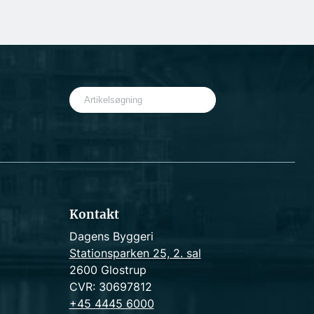
S
e
a
r
c
h
Kontakt
Dagens Byggeri
Stationsparken 25, 2. sal
2600 Glostrup
CVR: 30697812
+45 4445 6000