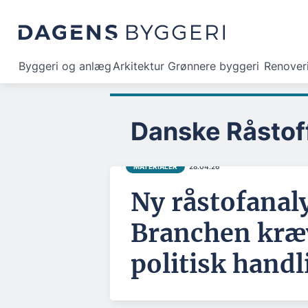
Byggeri og anlæg
Arkitektur
Grønnere byggeri
Renover
Danske Råstof
MATERIALER
28.04.26
Ny råstofanaly
Branchen kræ
politisk handl