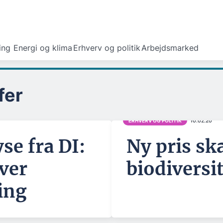
ing
Energi og klima
Erhverv og politik
Arbejdsmarked
fer
ERHVERV OG POLITIK
10.02.20
se fra DI:
Ny pris sk
ver
biodiversi
ing