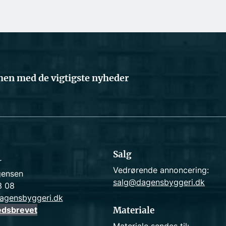
en med de vigtigste nyheder
Salg
r
Vedrørende annoncering:
gensen
salg@dagensbyggeri.dk
3 08
agensbyggeri.dk
edsbrevet
Materiale
Materiale sendes til: