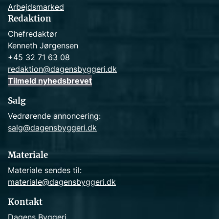
Arbejdsmarked
Redaktion
Chefredaktør
Kenneth Jørgensen
+45 32 71 63 08
redaktion@dagensbyggeri.dk
Tilmeld nyhedsbrevet
Salg
Vedrørende annoncering:
salg@dagensbyggeri.dk
Materiale
Materiale sendes til:
materiale@dagensbyggeri.dk
Kontakt
Dagens Byggeri