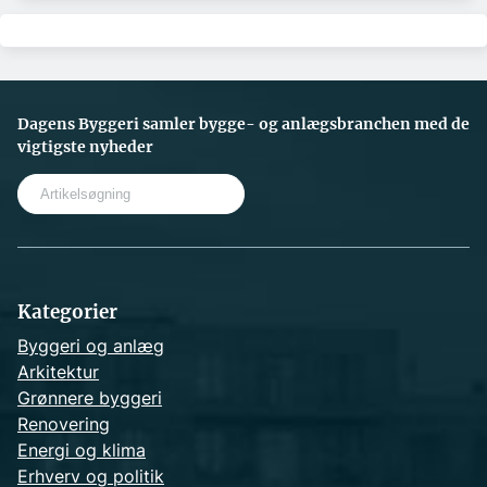
Dagens Byggeri samler bygge- og anlægsbranchen med de
vigtigste nyheder
S
e
a
r
c
h
Kategorier
Byggeri og anlæg
Arkitektur
Grønnere byggeri
Renovering
Energi og klima
Erhverv og politik