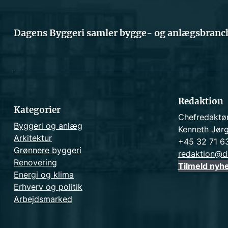
Dagens Byggeri samler bygge- og anlægsbranch
Redaktion
Kategorier
Chefredaktø
Byggeri og anlæg
Kenneth Jør
Arkitektur
+45 32 71 6
Grønnere byggeri
redaktion@d
Renovering
Tilmeld nyh
Energi og klima
Erhverv og politik
Arbejdsmarked