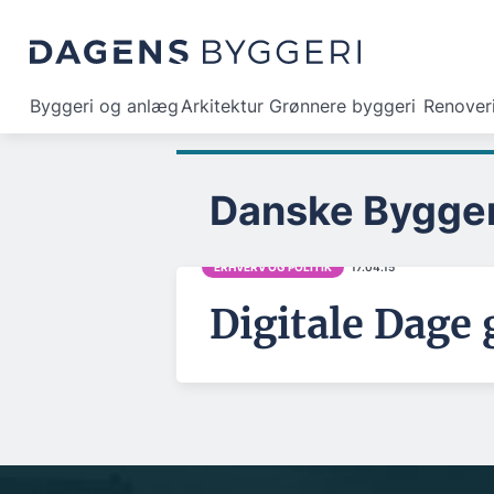
Byggeri og anlæg
Arkitektur
Grønnere byggeri
Renover
Danske Bygger
ERHVERV OG POLITIK
17.04.15
Digitale Dage 