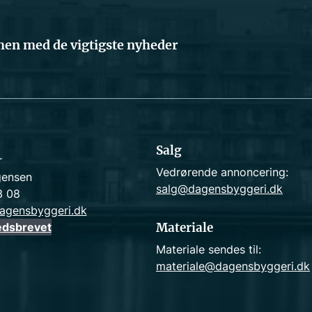
en med de vigtigste nyheder
Salg
r
Vedrørende annoncering:
gensen
salg@dagensbyggeri.dk
3 08
agensbyggeri.dk
edsbrevet
Materiale
Materiale sendes til:
materiale@dagensbyggeri.dk