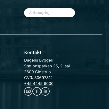
S
e
a
r
c
h
Kontakt
Dagens Byggeri
Stationsparken 25, 2. sal
2600 Glostrup
CVR: 30697812
+45 4445 6000