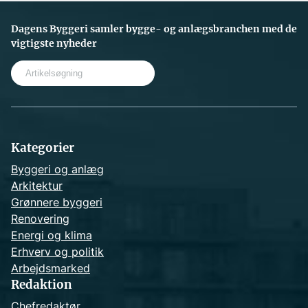
Dagens Byggeri samler bygge- og anlægsbranchen med de
vigtigste nyheder
S
e
a
r
c
h
Kategorier
Byggeri og anlæg
Arkitektur
Grønnere byggeri
Renovering
Energi og klima
Erhverv og politik
Arbejdsmarked
Redaktion
Chefredaktør