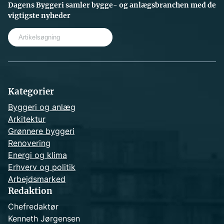
Dagens Byggeri samler bygge- og anlægsbranchen med de
vigtigste nyheder
S
e
a
r
c
h
Kategorier
Byggeri og anlæg
Arkitektur
Grønnere byggeri
Renovering
Energi og klima
Erhverv og politik
Arbejdsmarked
Redaktion
Chefredaktør
Kenneth Jørgensen