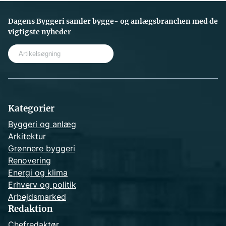
Dagens Byggeri samler bygge- og anlægsbranchen med de
vigtigste nyheder
S
e
a
r
c
h
Kategorier
Byggeri og anlæg
Arkitektur
Grønnere byggeri
Renovering
Energi og klima
Erhverv og politik
Arbejdsmarked
Redaktion
Chefredaktør