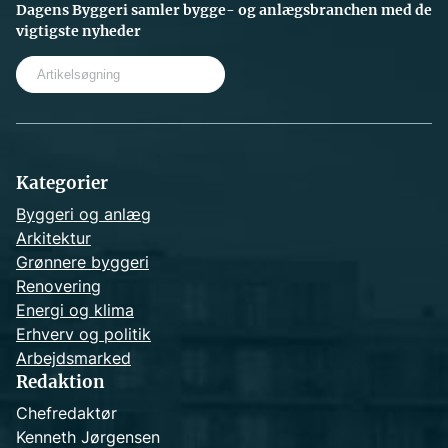
Dagens Byggeri samler bygge- og anlægsbranchen med de
vigtigste nyheder
S
e
a
r
c
h
Kategorier
Byggeri og anlæg
Arkitektur
Grønnere byggeri
Renovering
Energi og klima
Erhverv og politik
Arbejdsmarked
Redaktion
Chefredaktør
Kenneth Jørgensen